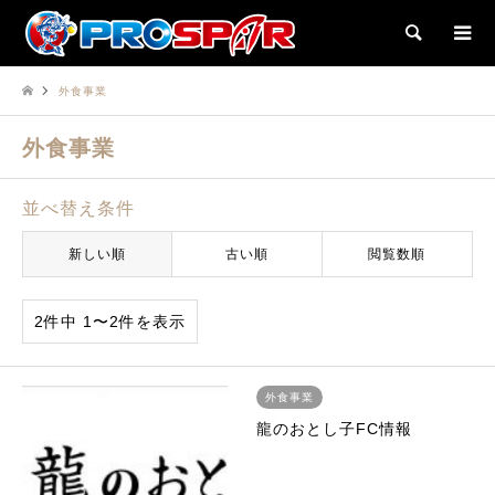
検索
外食事業
外食事業
並べ替え条件
新しい順
古い順
閲覧数順
2件中 1〜2件を表示
外食事業
龍のおとし子FC情報