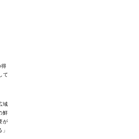
の得
して
広域
の鮮
要が
る」