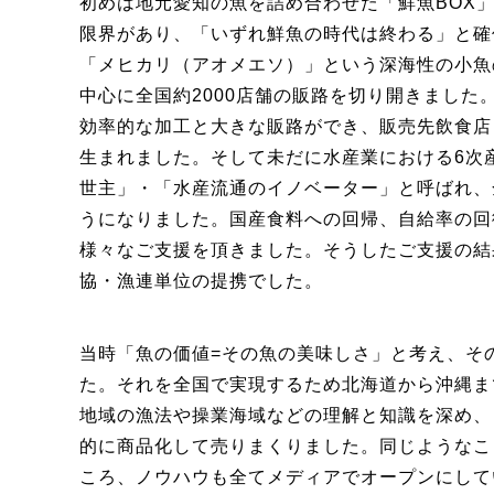
初めは地元愛知の魚を詰め合わせた「鮮魚BOX
限界があり、「いずれ鮮魚の時代は終わる」と確
「メヒカリ（アオメエソ）」という深海性の小魚
中心に全国約2000店舗の販路を切り開きまし
効率的な加工と大きな販路ができ、販売先飲食店
生まれました。そして未だに水産業における6次
世主」・「水産流通のイノベーター」と呼ばれ、
うになりました。国産食料への回帰、自給率の回
様々なご支援を頂きました。そうしたご支援の結果
協・漁連単位の提携でした。
当時「魚の価値=その魚の美味しさ」と考え、そ
た。それを全国で実現するため北海道から沖縄ま
地域の漁法や操業海域などの理解と知識を深め、
的に商品化して売りまくりました。同じようなこ
ころ、ノウハウも全てメディアでオープンにして