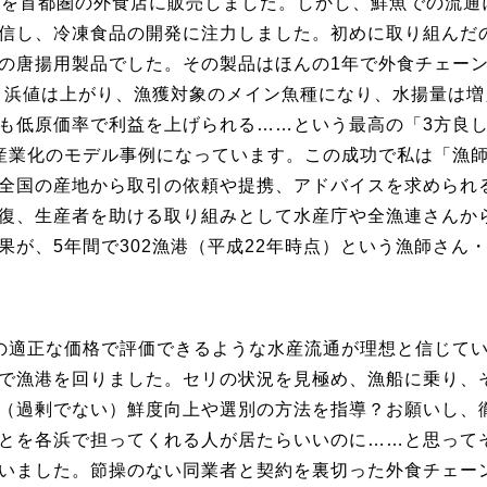
」を首都圏の外食店に販売しました。しかし、鮮魚での流通
信し、冷凍食品の開発に注力しました。初めに取り組んだ
の唐揚用製品でした。その製品はほんの1年で外食チェー
た。浜値は上がり、漁獲対象のメイン魚種になり、水揚量は増
も低原価率で利益を上げられる……という最高の「3方良
産業化のモデル事例になっています。この成功で私は「漁
全国の産地から取引の依頼や提携、アドバイスを求められ
復、生産者を助ける取り組みとして水産庁や全漁連さんか
が、5年間で302漁港（平成22年時点）という漁師さん
の適正な価格で評価できるような水産流通が理想と信じて
で漁港を回りました。セリの状況を見極め、漁船に乗り、
（過剰でない）鮮度向上や選別の方法を指導？お願いし、
とを各浜で担ってくれる人が居たらいいのに……と思って
いました。節操のない同業者と契約を裏切った外食チェー