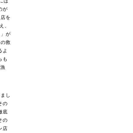
には
のが
ン店を
え、
し」が
師の救
るよ
らも
・漁
いまし
その
徹底
その
ン店