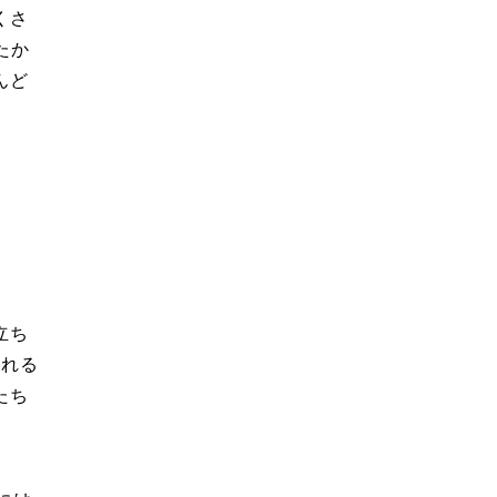
くさ
たか
んど
立ち
される
たち