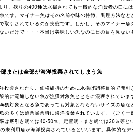
まり、残りの400種は水揚されても一般的な消費者の口に
る魚です。マイナー魚はその名前や味の特徴、調理方法など
で取引されているのが実態です。しかし、そのマイナー魚
ないだけで・・・本当は美味しい魚なのに日の目を見ない
一部または全部が海洋投棄されてしまう魚
洋投棄されたり、価格維持のために水揚げ調整目的で間引
般的に流通しない魚が漁獲対象魚とともに混獲されていま
漁獲対象となる魚であっても対象とならないサイズの魚な
魚の多くは漁業操業時に海洋投棄されています。（ごく一
は底引き網では40-50％、定置網・まき網では20％等と
度の未利用魚が海洋投棄されているといいます。具体的なデ