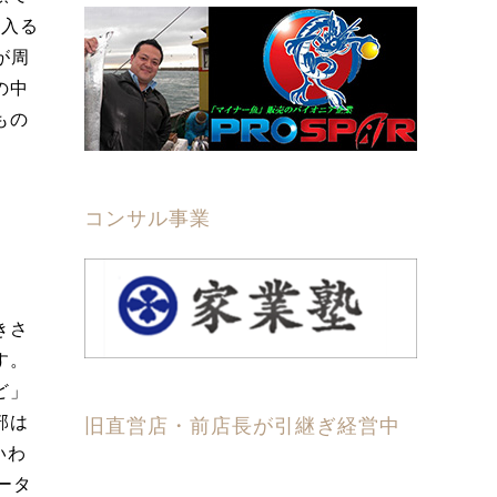
は入る
が周
の中
もの
コンサル事業
きさ
す。
ど」
部は
旧直営店・前店長が引継ぎ経営中
いわ
ータ