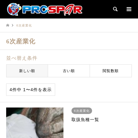
検索
6次産業化
6次産業化
並べ替え条件
新しい順
古い順
閲覧数順
4件中 1〜4件を表示
6次産業化
取扱魚種一覧