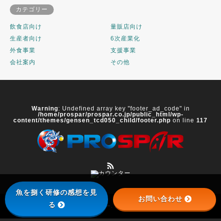
カテゴリー
飲食店向け
量販店向け
生産者向け
6次産業化
外食事業
支援事業
会社案内
その他
Warning
: Undefined array key "footer_ad_code" in
/home/prospar/prospar.co.jp/public_html/wp-
content/themes/gensen_tcd050_child/footer.php
on line
117
RSS
魚を捌く研修の感想を見
お問い合わせ
る
©
株式会社プロ・スパー
. All Rights Reserved.