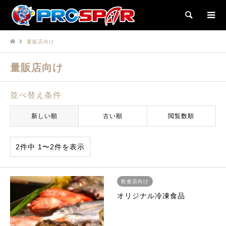
検索
量販店向け
量販店向け
並べ替え条件
新しい順
古い順
閲覧数順
2件中 1〜2件を表示
飲食店向け
オリジナル冷凍食品