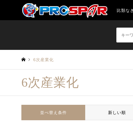
比類なき魚
6次産業化
6次産業化
並べ替え条件
新しい順