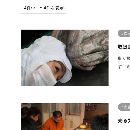
4件中 1〜4件を表示
6次
取扱
取り
す。
6次
売る