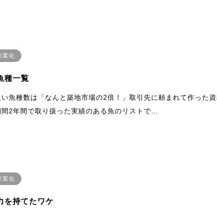
産業化
魚種一覧
扱い魚種数は「なんと築地市場の2倍！」取引先に頼まれて作った資
期間2年間で取り扱った実績のある魚のリストで…
産業化
力を持てたワケ