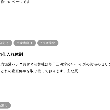
制作中のページです。
店向け
生産者向け
6次産業化
の仕入れ体制
県内漁港ハシゴ買付体制弊社は毎日三河湾の4－5ヶ所の漁港のセリ
朝どれの産直鮮魚を取り扱っております。主な買…
産業化