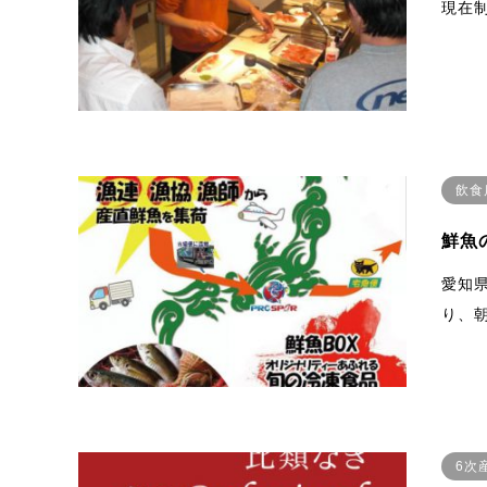
現在
飲食
鮮魚
愛知
り、
6次